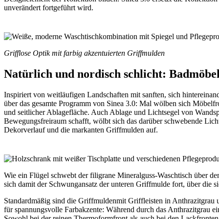
unverändert fortgeführt wird.
Grifflose Optik mit farbig akzentuierten Griffmulden
Natürlich und nordisch schlicht: Badmöbe
Inspiriert von weitläufigen Landschaften mit sanften, sich hinterei
über das gesamte Programm von Sinea 3.0: Mal wölben sich Möbelfro
und seitlicher Ablagefläche. Auch Ablage und Lichtsegel von Wandsp
Bewegungsfreiraum schafft, wölbt sich das darüber schwebende Lich
Dekorverlauf und die markanten Griffmulden auf.
Wie ein Flügel schwebt der filigrane Mineralguss-Waschtisch über d
sich damit der Schwungansatz der unteren Griffmulde fort, über die si
Standardmäßig sind die Griffmuldenmit Griffleisten in Anthrazitgrau
für spannungsvolle Farbakzente: Während durch das Anthrazitgrau ein 
Sowohl bei der reinen Thermoformfront als auch bei den Lackfronten k