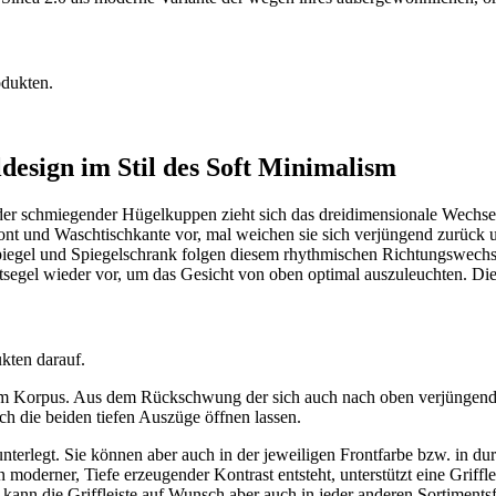
ldesign im Stil des Soft Minimalism
nander schmiegender Hügelkuppen zieht sich das dreidimensionale Wec
nt und Waschtischkante vor, mal weichen sie sich verjüngend zurück
iegel und Spiegelschrank folgen diesem rhythmischen Richtungswechsel
tsegel wieder vor, um das Gesicht von oben optimal auszuleuchten. Di
em Korpus. Aus dem Rückschwung der sich auch nach oben verjüngenden
ch die beiden tiefen Auszüge öffnen lassen.
 unterlegt. Sie können aber auch in der jeweiligen Frontfarbe bzw. in
moderner, Tiefe erzeugender Kontrast entsteht, unterstützt eine Griffle
ann die Griffleiste auf Wunsch aber auch in jeder anderen Sortimentsf