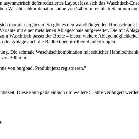
in asymmetrisch tiefenreduziertes Layout lässt sich das Waschtisch-E
tlichen Waschtischkombinationshöhe von 540 mm reichlich Stauraum und
 sich modular ergänzen. So gibt es den wandhängenden Hochschrank in e
 Variante mit einer metallenen Ablageschale aufgewertet. Die mit Ablag
zum Waschtisch passender Breite – bieten weitere Ablagemöglichkeiten
oder Ablage auch die Badtextilien griffbereit unterbringen.
ung. Die schmale Waschtischkombination mit seitlicher Hahnlochbank u
fe von 300 mm.
iezeit. Diese kann ganz einfach um weitere 5 Jahre verlängert werden.
en.