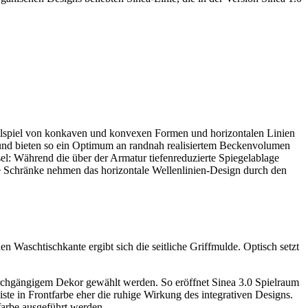
hselspiel von konkaven und konvexen Formen und horizontalen Linien
 und bieten so ein Optimum an randnah realisiertem Beckenvolumen
: Während die über der Armatur tiefenreduzierte Spiegelablage
e Schränke nehmen das horizontale Wellenlinien-Design durch den
 Waschtischkante ergibt sich die seitliche Griffmulde. Optisch setzt
 durchgängigem Dekor gewählt werden. So eröffnet Sinea 3.0 Spielraum
iste in Frontfarbe eher die ruhige Wirkung des integrativen Designs.
arbe ausgeführt werden.