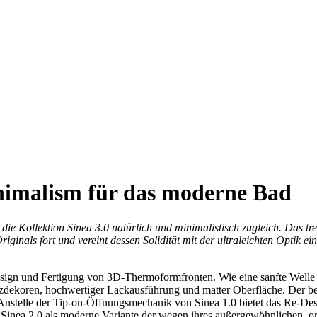
nimalism für das moderne Bad
die Kollektion Sinea 3.0 natürlich und minimalistisch zugleich. Das 
inals fort und vereint dessen Solidität mit der ultraleichten Optik ei
esign und Fertigung von 3D-Thermoformfronten. Wie eine sanfte Welle 
zdekoren, hochwertiger Lackausführung und matter Oberfläche. Der bes
 Anstelle der Tip-on-Öffnungsmechanik von Sinea 1.0 bietet das Re-Desi
n Sinea 2.0 als moderne Variante der wegen ihres außergewöhnlichen, or