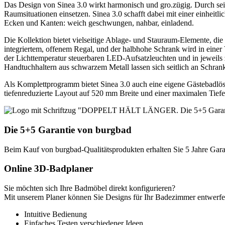
Das Design von Sinea 3.0 wirkt harmonisch und gro.zügig. Durch se
Raumsituationen einsetzen. Sinea 3.0 schafft dabei mit einer einhei
Ecken und Kanten: weich geschwungen, nahbar, einladend.
Die Kollektion bietet vielseitige Ablage- und Stauraum-Elemente, die
integriertem, offenem Regal, und der halbhohe Schrank wird in einer
der Lichttemperatur steuerbaren LED-Aufsatzleuchten und in jeweils 
Handtuchhaltern aus schwarzem Metall lassen sich seitlich an Schrank 
Als Komplettprogramm bietet Sinea 3.0 auch eine eigene Gästebadlös
tiefenreduzierte Layout auf 520 mm Breite und einer maximalen Tie
Die
5+5 Garantie
von
burgbad
Beim Kauf von burgbad-Qualitätsprodukten erhalten Sie 5 Jahre Garant
Online 3D-Badplaner
Sie möchten sich Ihre Badmöbel direkt konfigurieren?
Mit unserem Planer können Sie Designs für Ihr Badezimmer entwerf
Intuitive Bedienung
Einfaches Testen verschiedener Ideen