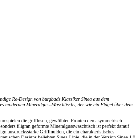
trendige Re-Design von burgbads Klassiker Sinea aus dem
nes modernen Mineralguss-Waschtischs, der wie ein Flügel über dem
umspielen die grifflosen, gewölbten Fronten den asymmetrisch
onders filigran geformte Mineralgusswaschtisch ist perfekt darauf
gn ausdrucksstarke Griffmulden, die ein charakteristisches
ganischen Designs beliebten Sinea-Linie, die in der Version Sinea 1.0