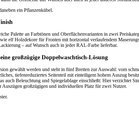
inish
reiche Palette an Farbtönen und Oberflächenvarianten in zwei Preiskat
ie elf Holzdekore für Fronten mit horizontal verlaufendem Maserungsb
Lackierung – auf Wunsch auch in jeder RAL-Farbe lieferbar.
 eine großzügige Doppelwaschtisch-Lösung
sion gewählt werden und steht in fünf Breiten zur Auswahl: vom schm
zliches, tiefenreduziertes Seitenteil mit einteiligem hohem Auszug be
 auch Beleuchtung und Spiegelablage einschließt: Hier verzichtet Sinea
Auszügen großzügigen und individuellen Platz für zwei Nutzer.