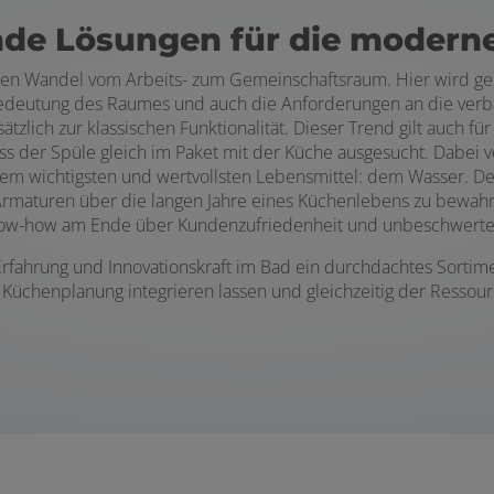
nde Lösungen für die modern
en Wandel vom Arbeits- zum Gemeinschaftsraum. Hier wird geko
edeutung des Raumes und auch die Anforderungen an die verbau
lich zur klassischen Funktionalität. Dieser Trend gilt auch fü
ss der Spüle gleich im Paket mit der Küche ausgesucht. Dabei v
 dem wichtigsten und wertvollsten Lebensmittel: dem Wasser. 
en Armaturen über die langen Jahre eines Küchenlebens zu bewah
Know-how am Ende über Kundenzufriedenheit und unbeschwert
 Erfahrung und Innovationskraft im Bad ein durchdachtes Sorti
de Küchenplanung integrieren lassen und gleichzeitig der Resso