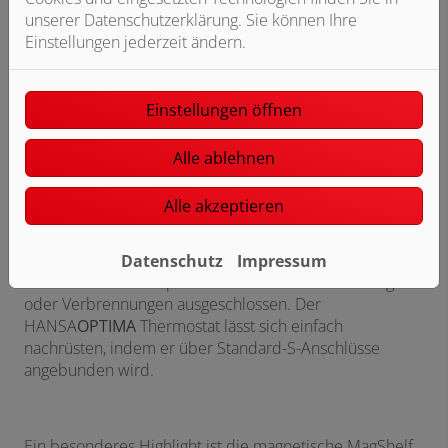
unserer Datenschutzerklärung. Sie können Ihre
Einstellungen jederzeit ändern.
Highlight: Magnetische Ablage
Einstellungen öffnen
bringt Zusatznutzen ins Thermostat
Alle ablehnen
Die neuen HANSA
OPTIMA
Thermostate liefern jederzeit
und selbst bei Schwankungen des Wasserdrucks eine
Alle akzeptieren
konstante Wassertemperatur für Dusche oder Wanne
und verfügen über ein spezielles THERMO COOL
Gehäuse, das angenehm temperiert bleibt. Zusammen
Datenschutz
Impressum
mit der Sicherheitssperre bei 38°C sind Verbrühungen
oder Verbrennungen ausgeschlossen. Der
HANSA
OPTIMA
Thermostat lässt sich einfach
nachrüsten, indem er über Standard-S-Anschlüsse
angebunden wird.
Ein besonderes Highlight ist die magnetische MagShelf